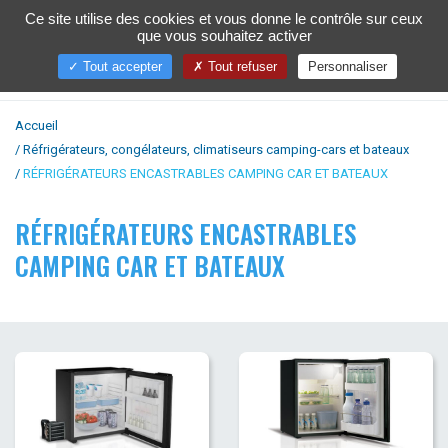
Ce site utilise des cookies et vous donne le contrôle sur ceux
que vous souhaitez activer
Toggl
naviga
Tout accepter
Tout refuser
Personnaliser
Accueil
Réfrigérateurs, congélateurs, climatiseurs camping-cars et bateaux
RÉFRIGÉRATEURS ENCASTRABLES CAMPING CAR ET BATEAUX
RÉFRIGÉRATEURS ENCASTRABLES
CAMPING CAR ET BATEAUX