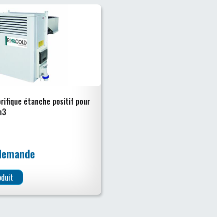
rifique étanche positif pour
m3
 demande
oduit