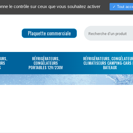
donne le contrôle sur ceux que vous souhaitez activer
Tout acce
Qui sommes-nous ?
Actualités / S
Plaquette commerciale
URS,
RÉFRIGÉRATEURS,
RÉFRIGÉRATEURS, CONGÉLATEUR
URS
CONGÉLATEURS
CLIMATISEURS CAMPING-CARS 
S
PORTABLES 12V/230V
BATEAUX