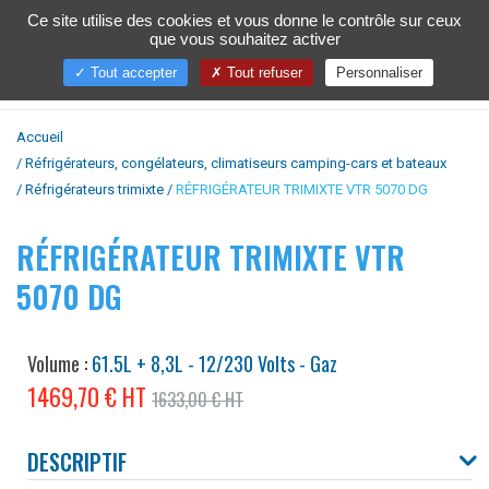
Ce site utilise des cookies et vous donne le contrôle sur ceux
que vous souhaitez activer
Toggl
naviga
Tout accepter
Tout refuser
Personnaliser
Accueil
Réfrigérateurs, congélateurs, climatiseurs camping-cars et bateaux
Réfrigérateurs trimixte
RÉFRIGÉRATEUR TRIMIXTE VTR 5070 DG
RÉFRIGÉRATEUR TRIMIXTE VTR
5070 DG
Volume :
61.5L + 8,3L - 12/230 Volts - Gaz
1469,70 € HT
1633,00 € HT
DESCRIPTIF