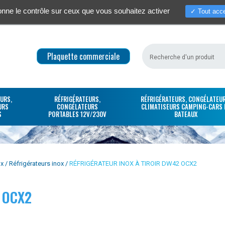
donne le contrôle sur ceux que vous souhaitez activer
Tout acce
Qui sommes-nous ?
Actualités / S
Plaquette commerciale
URS,
RÉFRIGÉRATEURS,
RÉFRIGÉRATEURS, CONGÉLATEUR
URS
CONGÉLATEURS
CLIMATISEURS CAMPING-CARS 
S
PORTABLES 12V/230V
BATEAUX
ux
Réfrigérateurs inox
RÉFRIGÉRATEUR INOX À TIROIR DW42 OCX2
 OCX2