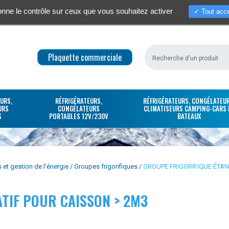
donne le contrôle sur ceux que vous souhaitez activer
Tout acce
Qui sommes-nous ?
Actualités / S
Plaquette commerciale
URS,
RÉFRIGÉRATEURS,
RÉFRIGÉRATEURS, CONGÉLATEUR
URS
CONGÉLATEURS
CLIMATISEURS CAMPING-CARS 
S
PORTABLES 12V/230V
BATEAUX
et gestion de l'énergie
Groupes frigorifiques
GROUPE FRIGORIFIQUE ÉTAN
TIF POUR CAISSON > 2M3