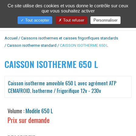
Ce site utilise des cookies et vous donne le contrôle sur ceux
que vous souhaitez activer
Toggl
naviga
Tout accepter
Tout refuser
Personnaliser
Accueil
Caissons isothermes et caisses frigorifiques standards
Caisson isotherme standard
CAISSON ISOTHERME 650 L
CAISSON ISOTHERME 650 L
Caisson isotherme amovible 650 L avec agrément ATP
CEMAFROID. Isotherme / Frigorifique 12v - 230v
Volume :
Modèle 650 L
Prix sur demande