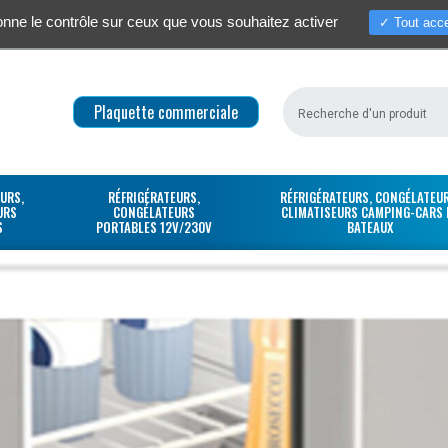
donne le contrôle sur ceux que vous souhaitez activer
Tout acce
Qui sommes-nous ?
Actualités / S
Plaquette commerciale
URS,
RÉFRIGÉRATEURS,
RÉFRIGÉRATEURS, CONGÉLATEUR
URS
CONGÉLATEURS
CLIMATISEURS CAMPING-CARS 
S
PORTABLES 12V/230V
BATEAUX