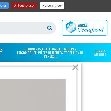
pter
Tout refuser
Personnaliser
alons
Contact
Une question ? Appelez-nous au 04 75 21 59 84
S,
DOCUMENTS À TÉLÉCHARGER, GROUPES
BONNES
ET
FRIGORIFIQUES, PIÈCES DÉTACHÉES ET GESTION DE
AFFAIRES
L'ÉNERGIE